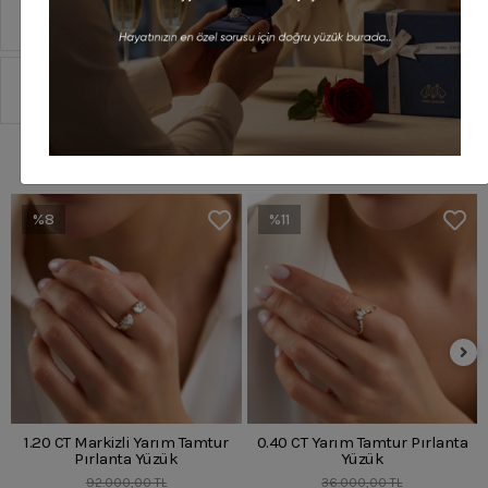
Taksit Seçenekleri
Sipariş Ve Teslimat
Benzer Ürünler
%8
%11
1.20 CT Markizli Yarım Tamtur
0.40 CT Yarım Tamtur Pırlanta
Pırlanta Yüzük
Yüzük
92.000,00 TL
36.000,00 TL