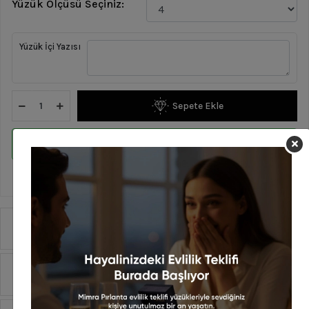
Yüzük Ölçüsü Seçiniz:
Yüzük İçi Yazısı
Sepete Ekle
WHATSAPP İLE SİPARİŞ VER
En geç 14 Ağustos Cuma günü kargoda!
Ürün Özellikleri
Yorumlar