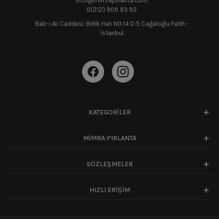
info@mimrapirlanta.com
0(212) 909 93 92
Bab-ı Ali Caddesi, Birlik Han NO:14 D:5 Cağaloğlu Fatih -
İstanbul
KATEGORİLER
MİMRA PIRLANTA
SÖZLEŞMELER
HIZLI ERİŞİM