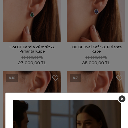
1.24 CT Damla Zümrüt &
1.80 CT Oval Safir & Pırlanta
Pırlanta Küpe
Küpe
30.000,00 TL
38.000,00 TL
27.000,00 TL
35.000,00 TL
%10
%7