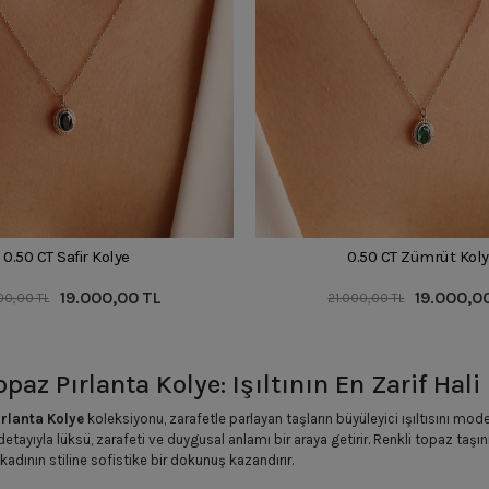
0.50 CT Safir Kolye
0.50 CT Zümrüt Kol
19.000,00 TL
19.000,0
00,00 TL
21.000,00 TL
opaz Pırlanta Kolye: Işıltının En Zarif Hali
ırlanta Kolye
koleksiyonu, zarafetle parlayan taşların büyüleyici ışıltısını mod
detayıyla lüksü, zarafeti ve duygusal anlamı bir araya getirir. Renkli topaz taşının
kadının stiline sofistike bir dokunuş kazandırır.