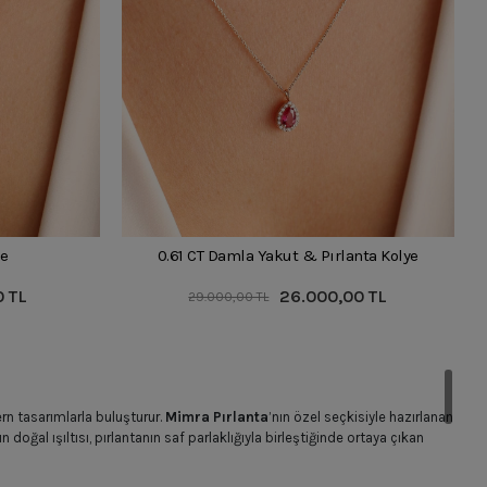
ye
0.61 CT Damla Yakut & Pırlanta Kolye
0 TL
26.000,00 TL
29.000,00 TL
ern tasarımlarla buluşturur.
Mimra Pırlanta
’nın özel seçkisiyle hazırlanan
 doğal ışıltısı, pırlantanın saf parlaklığıyla birleştiğinde ortaya çıkan