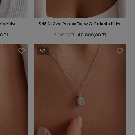
nta Kolye
5.45 Ct Oval Pembe Topaz & Pırlanta Kolye
0 TL
42.000,00 TL
45.000,00 TL
%7