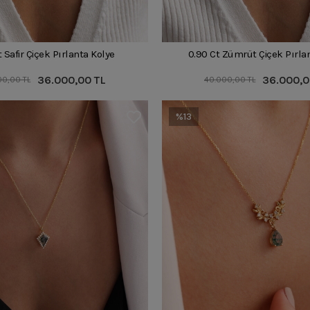
 Safir Çiçek Pırlanta Kolye
0.90 Ct Zümrüt Çiçek Pırla
36.000,00 TL
36.000,0
00,00 TL
40.000,00 TL
%13