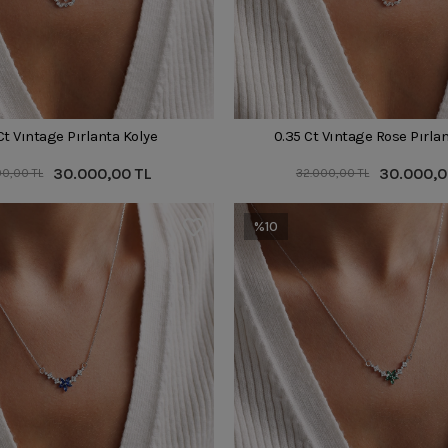
Ct Vıntage Pırlanta Kolye
0.35 Ct Vıntage Rose Pırla
30.000,00 TL
30.000,0
00,00 TL
32.000,00 TL
%10