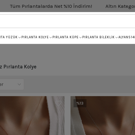
et %10 İndirim!
Altın Kategorisinde Net %5 İndirim!
NTA YÜZÜK
PIRLANTA KOLYE
PIRLANTA KÜPE
PIRLANTA BİLEKLİK
ALYANS
14
z Pırlanta Kolye
%13