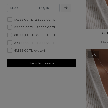
-
17.999,00 TL - 23.999,00 TL
23.999,00 TL - 29.999,00 TL
0.35 
29.999,00 TL - 35.999,00 TL
32.0
35.999,00 TL - 41.999,00 TL
41.999,00 TL ve üzeri
%10
Seçimleri Temizle