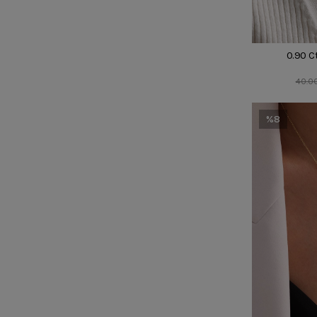
0.90 Ct
40.0
%8