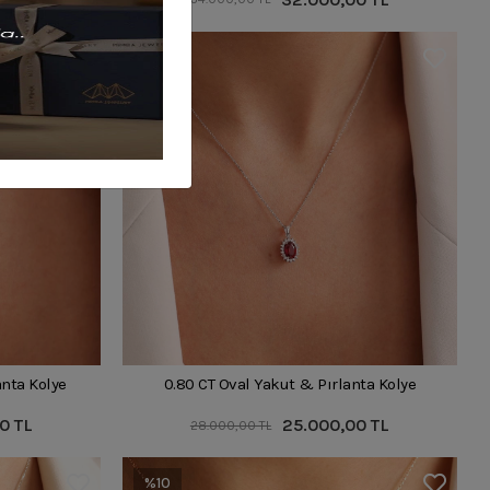
%11
nta Kolye
0.80 CT Oval Yakut & Pırlanta Kolye
0 TL
25.000,00 TL
28.000,00 TL
%10