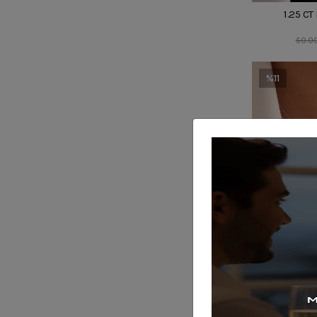
1.25 CT
50.0
%11
0.70 CT T
28.0