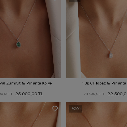
Oval Zümrüt & Pırlanta Kolye
1.32 CT Topaz & Pırlanta
25.000,00 TL
22.500,0
00,00 TL
24.500,00 TL
%10