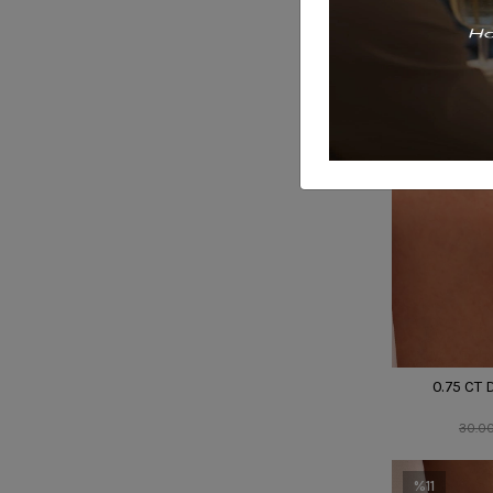
%7
0.75 CT 
30.00
%11