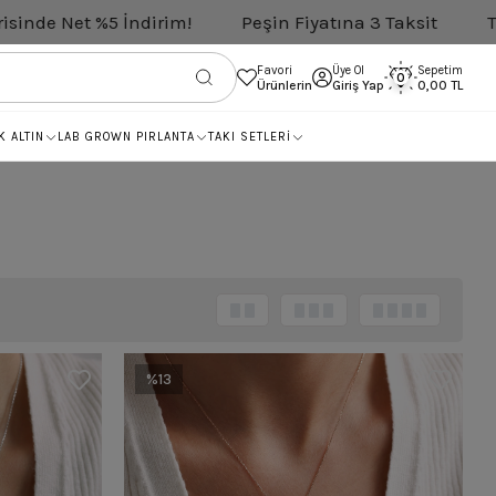
Peşin Fiyatına 3 Taksit
Tüm Pırlantalarda Net %1
Favori
Üye Ol
Sepetim
0
Ürünlerin
Giriş Yap
0,00 TL
K ALTIN
LAB GROWN PIRLANTA
TAKI SETLERİ
%13