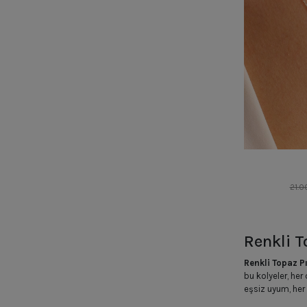
21.0
Renkli T
Renkli Topaz P
bu kolyeler, her 
eşsiz uyum, her 