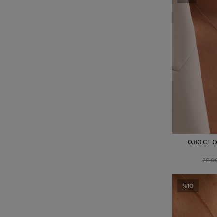
0.80 CT 
28.0
%10