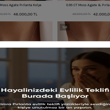
 Moss Agate Pırlanta Kolye
0.95 CT Moss Agate & Pırla
46.000,00 TL
42.000,0
00,00 TL
48.000,00 TL
%8
asarım Safir & Pırlanta Kolye
0.62 CT Damla Zümrüt & Pırl
25.000,00 TL
24.000,0
00,00 TL
26.000,00 TL