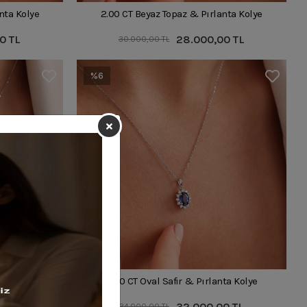
nta Kolye
2.00 CT Beyaz Topaz & Pırlanta Kolye
0 TL
28.000,00 TL
30.000,00 TL
%6
anta Kolye
0.90 CT Oval Safir & Pırlanta Kolye
0 TL
32.000,00 TL
34.000,00 TL