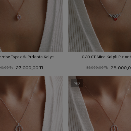
embe Topaz & Pırlanta Kolye
0.30 CT Mine Kalpli Pırlan
27.000,00 TL
28.000,0
00,00 TL
32.000,00 TL
%6