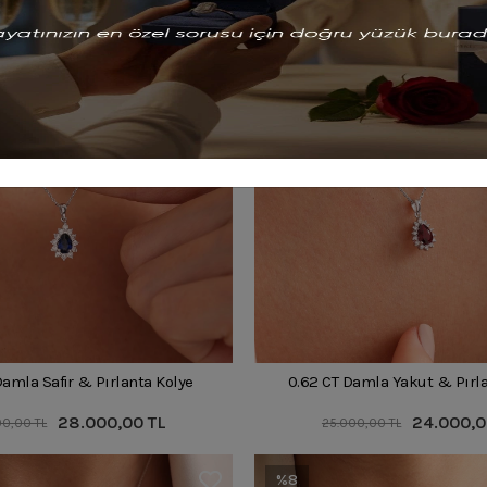
%4
Damla Safir & Pırlanta Kolye
0.62 CT Damla Yakut & Pırla
28.000,00 TL
24.000,0
0,00 TL
25.000,00 TL
%8