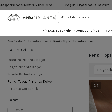
rim!
Peşin Fiyatına 3 Taksit
Tüm Pırlantalarda N
VİNTAGE YÜZÜK
MİMRA AURA COMBİNES
PIRLA
Ana Sayfa
Pırlanta Kolye
Renkli Topaz Pırlanta Kolye
KATEGORİLER
Renkli Topa
Tasarım Pırlanta Kolye
Baget Pırlanta Kolye
Suyolu Pırlanta Kolye
Renkli Topaz Pırlanta Kolye
%7
Pırlanta Gerdanlık
Karat
1.25 CT