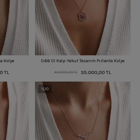
ta Kolye
0.66 Ct Kalp Yakut Tasarım Pırlanta Kolye
0 TL
35.000,00 TL
40.000,00 TL
%10