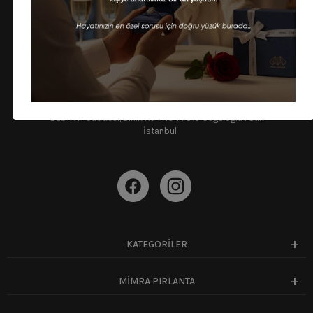
BİZE ULAŞIN!
Hafta içi 10:30 - 18:00 Cumartesi 10:30 - 15:00 saatleri
arasında ulaşabilirsiniz.
info@mimrapirlanta.com
0(212) 909 93 92
Bab-ı Ali Caddesi, Birlik Han NO:14 D:5 Cağaloğlu Fatih -
İstanbul
KATEGORİLER
MİMRA PIRLANTA