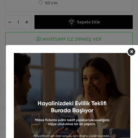
50 cm
Sepete Ekle
WHATSAPP İLE SİPARİŞ VER
En geç 13 Ağustos Perşembe günü kargoda!
Ürün Özellikleri
Yorumlar
Taksit Seçenekleri