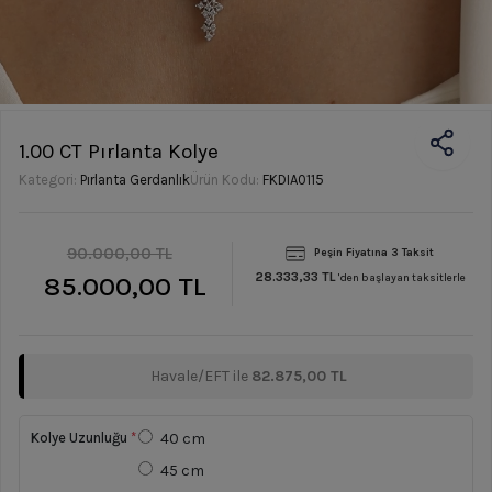
1.00 CT Pırlanta Kolye
Kategori:
Pırlanta Gerdanlık
Ürün Kodu:
FKDIA0115
90.000,00 TL
Peşin Fiyatına 3 Taksit
28.333,33 TL
85.000,00 TL
'den başlayan taksitlerle
Havale/EFT ile
82.875,00 TL
Kolye Uzunluğu
*
40 cm
45 cm