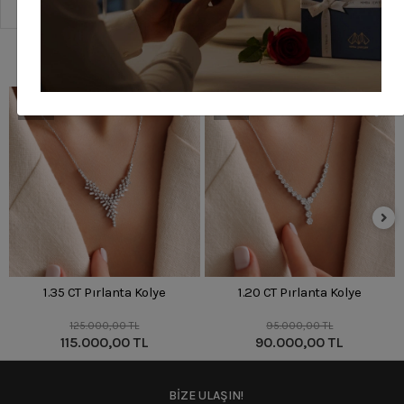
Sipariş Ve Teslimat
Benzer Ürünler
%8
%5
1.35 CT Pırlanta Kolye
1.20 CT Pırlanta Kolye
125.000,00 TL
95.000,00 TL
115.000,00 TL
90.000,00 TL
BİZE ULAŞIN!