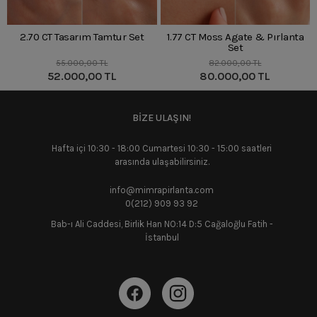
2.70 CT Tasarım Tamtur Set
1.77 CT Moss Agate & Pırlanta
Set
55.000,00 TL
82.000,00 TL
52.000,00 TL
80.000,00 TL
BİZE ULAŞIN!
Hafta içi 10:30 - 18:00 Cumartesi 10:30 - 15:00 saatleri
arasında ulaşabilirsiniz.
info@mimrapirlanta.com
0(212) 909 93 92
Bab-ı Ali Caddesi, Birlik Han NO:14 D:5 Cağaloğlu Fatih -
İstanbul