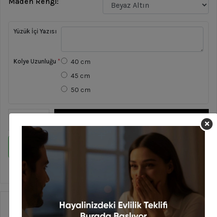
Maden Rengi:
Yüzük İçi Yazısı
Kolye Uzunluğu
*
40 cm
45 cm
50 cm
Sepete Ekle
WHATSAPP İLE SİPARİŞ VER
En geç 13 Ağustos Perşembe günü kargoda!
Ürün Özellikleri