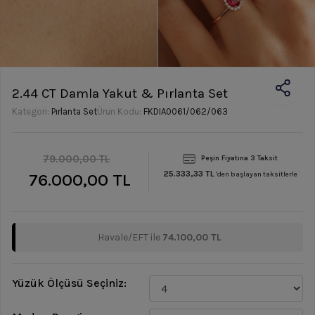
2.44 CT Damla Yakut & Pırlanta Set
Kategori:
Pırlanta Set
Ürün Kodu:
FKDIA0061/062/063
79.000,00 TL
Peşin Fiyatına 3 Taksit
25.333,33 TL
76.000,00 TL
'den başlayan taksitlerle
Havale/EFT ile
74.100,00 TL
Yüzük Ölçüsü Seçiniz: