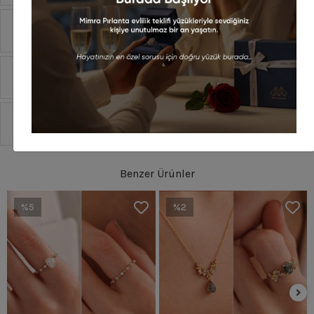
Yorumlar
Taksit Seçenekleri
Sipariş Ve Teslimat
Benzer Ürünler
%5
%2