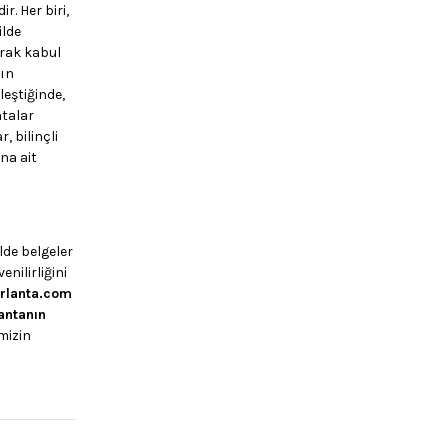
r. Her biri,
ilde
arak kabul
nın
leştiğinde,
ntalar
, bilinçli
na ait
ilde belgeler
nilirliğini
rlanta.com
lantanın
mizin