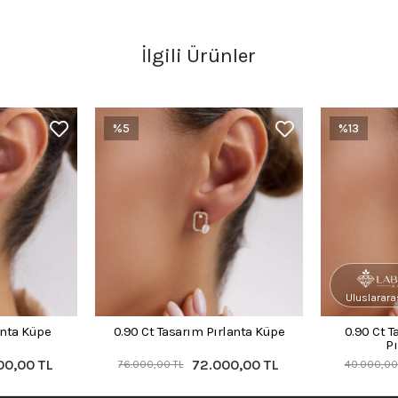
İlgili Ürünler
%5
%13
Uluslararas
anta Küpe
0.90 Ct Tasarım Pırlanta Küpe
0.90 Ct 
P
00,00 TL
72.000,00 TL
76.000,00 TL
40.000,00