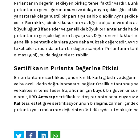
Pırlantanın değerini etkileyen birkaç temel faktör vardır. Bunla
pırlantanın genel görünümünü ve dolayısıyla çekiciliğini etkile
yansıtarak olağanüstü bir parıltıya sahip olabilir. Aynı şekilde
edilir. Berraklık, içindeki kusurların azlığı ile ölçülür ve daha
büyüklüğünü ifade eder ve genellikle büyük pırlantalar daha değer
pırlantanın gerçek değeri ort aya çıkar. Diğer önemli faktörle
genellikle sentetik olanlara göre daha yüksek değerdedir. Ayrıca,
tüketiciler arasında artan bir değere sahiptir. Pırlantanın tar
olması gibi), bu da değerini artırabilir.
Sertifikanın Pırlanta Değerine Etkisi
Bir pırlantanın sertifikası, onun kimlik kartı gibidir ve değerini 
ve bu özelliklerin doğrulanmasını sağlar. Özellikle tanınmış ser
ve kalitesini temsil eder. Bu, alıcılar için büyük bir güven unsu
olarak,
HRD Antwerp
sertifikalı tektaş pırlantalar sunuyoruz ve
Kalitesi
, estetiği ve sertifikasyonunun birleşimi, zaman içinde
pırlanta yatırımlarının değerini en üst düzeyde tutmak için h