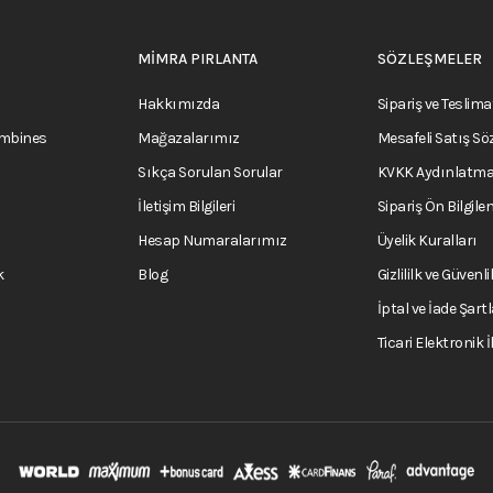
MİMRA PIRLANTA
SÖZLEŞMELER
Hakkımızda
Sipariş ve Teslima
ombines
Mağazalarımız
Mesafeli Satış Sö
Sıkça Sorulan Sorular
KVKK Aydınlatma
İletişim Bilgileri
Sipariş Ön Bilgile
Hesap Numaralarımız
Üyelik Kuralları
k
Blog
Gizlililk ve Güvenli
İptal ve İade Şartl
Ticari Elektronik 