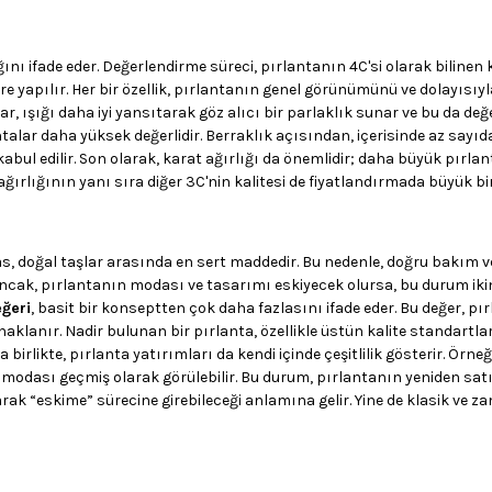
ğını ifade eder. Değerlendirme süreci, pırlantanın 4C'si olarak bilinen 
göre yapılır. Her bir özellik, pırlantanın genel görünümünü ve dolayısıy
, ışığı daha iyi yansıtarak göz alıcı bir parlaklık sunar ve bu da değe
antalar daha yüksek değerlidir. Berraklık açısından, içerisinde az sayıd
bul edilir. Son olarak, karat ağırlığı da önemlidir; daha büyük pırlan
 ağırlığının yanı sıra diğer 3C'nin kalitesi de fiyatlandırmada büyük bir
as, doğal taşlar arasında en sert maddedir. Bu nedenle, doğru bakım v
 Ancak, pırlantanın modası ve tasarımı eskiyecek olursa, bu durum ikin
eğeri
, basit bir konseptten çok daha fazlasını ifade eder. Bu değer, pı
kaynaklanır. Nadir bulunan bir pırlanta, özellikle üstün kalite standartla
likte, pırlanta yatırımları da kendi içinde çeşitlilik gösterir. Örneğin
 modası geçmiş olarak görülebilir. Bu durum, pırlantanın yeniden satı
larak “eskime” sürecine girebileceği anlamına gelir. Yine de klasik ve 