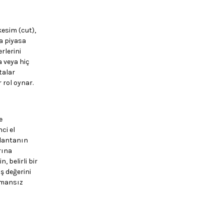
kesim (cut),
la piyasa
rlerini
a veya hiç
talar
 rol oynar.
e
ci el
rlantanın
rına
, belirli bir
ş değerini
zamansız