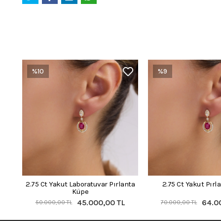
%10
%9
2.75 Ct Yakut Laboratuvar Pırlanta
2.75 Ct Yakut Pırl
Küpe
45.000,00 TL
64.0
50.000,00 TL
70.000,00 TL