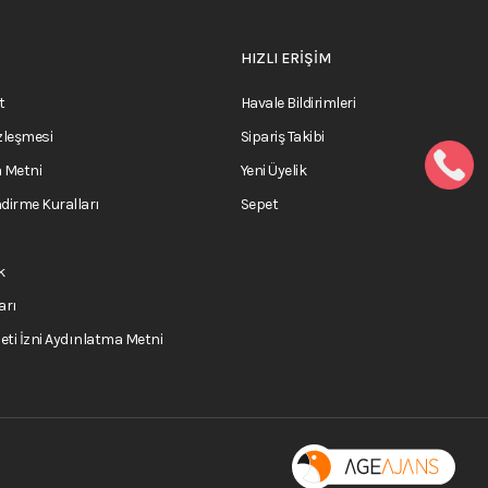
HIZLI ERİŞİM
t
Havale Bildirimleri
zleşmesi
Sipariş Takibi
 Metni
Yeni Üyelik
ndirme Kuralları
Sepet
k
arı
İleti İzni Aydınlatma Metni