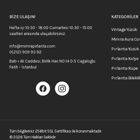
BİZE ULAŞIN!
KATEGORİLER
Hafta içi 10:30 - 18:00 Cumartesi 10:30 - 15:00
Vintage Yüzük
saatleri arasında ulaşabilirsiniz.
Mimra Aura C
info@mimrapirlanta.com
Pırlanta Yüzük
0(212) 909 93 92
Pırlanta Kolye
Bab-ı Ali Caddesi, Birlik Han NO:14 D:5 Cağaloğlu
Fatih - İstanbul
Pırlanta Küpe
Pırlanta Bilekli
Tüm bilgileriniz 256bit SSL Sertifikası ile korunmaktadır.
©
2026
Tüm Hakları Saklıdır.