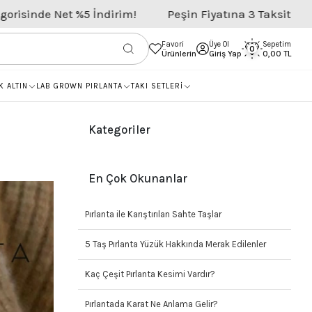
Net %5 İndirim!
Peşin Fiyatına 3 Taksit
Tüm Pırl
Favori
Üye Ol
Sepetim
0
Ürünlerin
Giriş Yap
0,00 TL
K ALTIN
LAB GROWN PIRLANTA
TAKI SETLERİ
Kategoriler
En Çok Okunanlar
Pırlanta ile Karıştırılan Sahte Taşlar
5 Taş Pırlanta Yüzük Hakkında Merak Edilenler
Kaç Çeşit Pırlanta Kesimi Vardır?
Pırlantada Karat Ne Anlama Gelir?