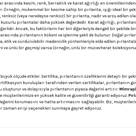
r arasında kesim, renk, berraklık ve karat ağırlığı en önemlilerindendi
r. Örneğin, mükemmel bir kesime sahip bir pırlanta, ışığı ideal bir şek
, renksiz (veya neredeyse renksiz) bir pırlanta, nadir ve arzu edilen ol
 az kusurlu pırlantalar daha yüksek değerdedir. Karat ağırlığı, pırlanta
lidir. Ancak, bu faktörlerin her biri diğerleriyle dengeli bir şekilde bir
r arasında pırlantanın kökeni ve işlenme şekli de bulunur. Doğal pırla
 etik ve sürdürülebilir madencilik yöntemleriyle elde edilen pırlantalar
ihi ve ünlü bir geçmişi varsa (örneğin, ünlü bir mücevherat koleksiyonu
büyük ölçüde etkiler. Sertifika, pırlantanın özelliklerini detaylı bir şek
tifikasyon kuruluşları tarafından verilen sertifikalar, pırlantanın güve
ru oluşturur ve dolayısıyla pırlantanın piyasa değerini artırır.
Mimrapi
 müşterilerimize en yüksek kalite ve güvenilirliği garanti ediyoruz.
Pır
 değerini korumasını ve hatta artırmasını sağlayabilir. Biz, müşterileri
er zaman en iyi seçenekleri sunmaya gayret ediyoruz.