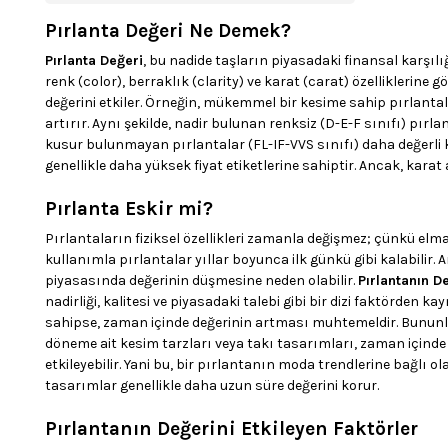
Pırlanta Değeri Ne Demek?
Pırlanta Değeri
, bu nadide taşların piyasadaki finansal karşılı
renk (color), berraklık (clarity) ve karat (carat) özelliklerine 
değerini etkiler. Örneğin, mükemmel bir kesime sahip pırlantalar
artırır. Aynı şekilde, nadir bulunan renksiz (D-E-F sınıfı) pırl
kusur bulunmayan pırlantalar (FL-IF-VVS sınıfı) daha değerli ka
genellikle daha yüksek fiyat etiketlerine sahiptir. Ancak, karat
Pırlanta Eskir mi?
Pırlantaların fiziksel özellikleri zamanla değişmez; çünkü elm
kullanımla pırlantalar yıllar boyunca ilk günkü gibi kalabilir.
piyasasında değerinin düşmesine neden olabilir.
Pırlantanın D
nadirliği, kalitesi ve piyasadaki talebi gibi bir dizi faktörden 
sahipse, zaman içinde değerinin artması muhtemeldir. Bununla bir
döneme ait kesim tarzları veya takı tasarımları, zaman içinde
etkileyebilir. Yani bu, bir pırlantanın moda trendlerine bağlı o
tasarımlar genellikle daha uzun süre değerini korur.
Pırlantanın Değerini Etkileyen Faktörler