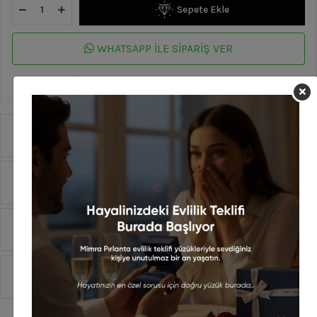
Sepete Ekle
WHATSAPP İLE SİPARİŞ VER
En geç 14 Ağustos Cuma günü kargoda!
Ürün Özellikleri
Yorumlar
Taksit Seçenekleri
Sipariş Ve Teslimat