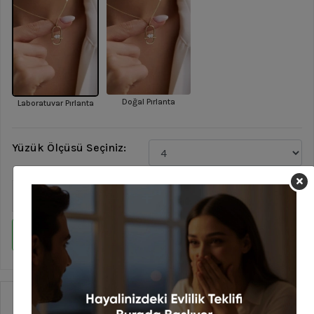
Doğal Pırlanta
Laboratuvar Pırlanta
Yüzük Ölçüsü Seçiniz:
Sepete Ekle
WHATSAPP İLE SİPARİŞ VER
Ürün Özellikleri