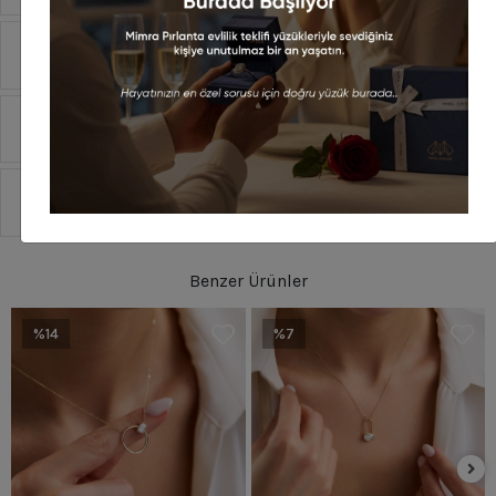
Yorumlar
Taksit Seçenekleri
Sipariş Ve Teslimat
Benzer Ürünler
%14
%7