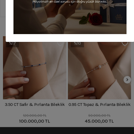
Sipariş Ve Teslimat
Benzer Ürünler
%17
%10
3.50 CT Safir & Pırlanta Bileklik
0.95 CT Topaz & Pırlanta Bileklik
120.000,00 TL
50.000,00 TL
100.000,00 TL
45.000,00 TL