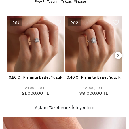
Baget
Tasarım
Tektaş
Vintage
%13
%10
0.20 CT Pırlanta Baget Yüzük
0.40 CT Pırlanta Baget Yüzük
0.
24.000,00 TL
42.000,00 TL
21.000,00 TL
38.000,00 TL
Aşkını Tazelemek İsteyenlere