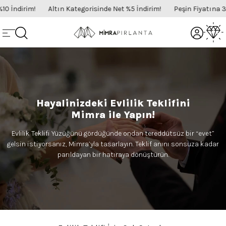
İndirim!
Altın Kategorisinde Net %5 İndirim!
Peşin Fiyatına 3 Ta
Hayalinizdeki Evlilik Teklifini
Mimra ile Yapın!
Evlilik Teklifi Yüzüğünü gördüğünde ondan tereddütsüz bir “evet”
gelsin istiyorsanız, Mimra’yla tasarlayın. Teklif anını sonsuza kadar
parıldayan bir hatıraya dönüştürün.