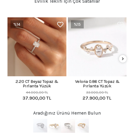
Evlilik Teklifi İçin Çok Satanlar
%14
%15
2.20 CT Beyaz Topaz &
Veloria 0.86 CT Topaz &
Li
Pırlanta Yüzük
Pırlanta Yüzük
44.000,00 TL
33.000,00 TL
37.900,00 TL
27.900,00 TL
Aradığınız Ürünü Hemen Bulun