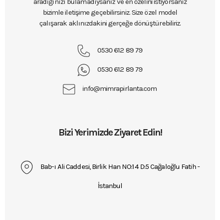
aradığınızı bulamadıysanız ve en özelini istiyorsanız
bizimle iletişime geçebilirsiniz. Size özel model
çalışarak aklınızdakini gerçeğe dönüştürebiliriz.
0530 612 89 79
0530 612 89 79
info@mimrapirlanta.com
Bizi Yerimizde Ziyaret Edin!
Bab-ı Ali Caddesi, Birlik Han NO:14 D:5 Cağaloğlu Fatih -
İstanbul