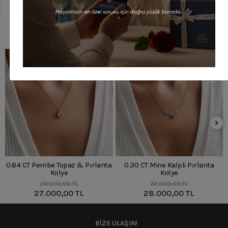
Sipariş Ve Teslimat
Benzer Ürünler
%7
%13
0.84 CT Pembe Topaz & Pırlanta
0.30 CT Mine Kalpli Pırlanta
Kolye
Kolye
29.000,00 TL
32.000,00 TL
27.000,00 TL
28.000,00 TL
BİZE ULAŞIN!