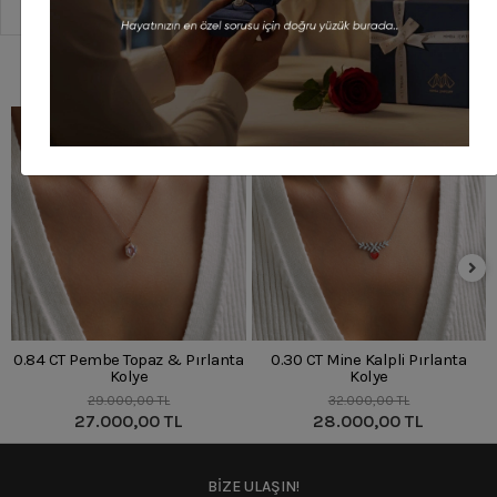
Sipariş Ve Teslimat
Benzer Ürünler
%7
%13
0.84 CT Pembe Topaz & Pırlanta
0.30 CT Mine Kalpli Pırlanta
Kolye
Kolye
29.000,00 TL
32.000,00 TL
27.000,00 TL
28.000,00 TL
BİZE ULAŞIN!