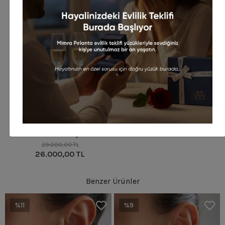
%10
0.61 CT Damla Yakut &
Pırlanta Kolye
29.000,00 TL
26.000,00 TL
Benzer Ürünler
%11
%9