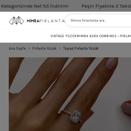
Net %5 İndirim!
Peşin Fiyatına 3 Taksit
Tüm Pırl
VİNTAGE YÜZÜK
MİMRA AURA COMBİNES
PIRLA
Ana Sayfa
Pırlanta Yüzük
Topaz Pırlanta Yüzük