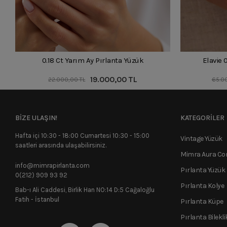
0.18 Ct Yarım Ay Pırlanta Yüzük
Elavie 
19.000,00 TL
22.000,00 TL
65.0
BİZE ULAŞIN!
KATEGORİLER
Hafta içi 10:30 - 18:00 Cumartesi 10:30 - 15:00
Vintage Yüzük
saatleri arasında ulaşabilirsiniz.
Mimra Aura C
info@mimrapirlanta.com
Pırlanta Yüzük
0(212) 909 93 92
Pırlanta Kolye
Bab-ı Ali Caddesi, Birlik Han NO:14 D:5 Cağaloğlu
Fatih - İstanbul
Pırlanta Küpe
Pırlanta Bilekli