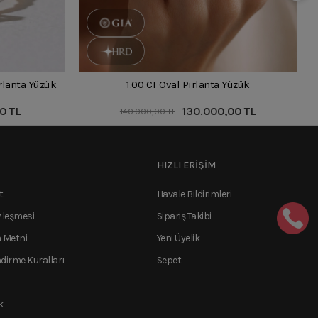
ırlanta Yüzük
1.00 CT Oval Pırlanta Yüzük
0 TL
130.000,00 TL
140.000,00 TL
HIZLI ERİŞİM
t
Havale Bildirimleri
zleşmesi
Sipariş Takibi
 Metni
Yeni Üyelik
ndirme Kuralları
Sepet
k