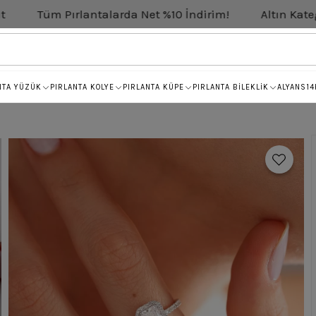
antalarda Net %10 İndirim!
Altın Kategorisinde Net %
NTA YÜZÜK
PIRLANTA KOLYE
PIRLANTA KÜPE
PIRLANTA BİLEKLİK
ALYANS
14