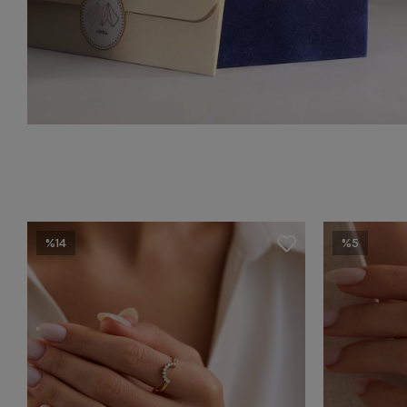
%14
%5