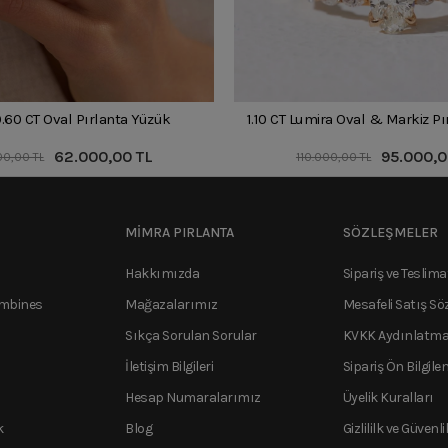
0.60 CT Oval Pırlanta Yüzük
1.10 CT Lumira Oval & Markiz P
62.000,00 TL
95.000,0
00,00 TL
110.000,00 TL
MİMRA PIRLANTA
SÖZLEŞMELER
Hakkımızda
Sipariş ve Teslima
ombines
Mağazalarımız
Mesafeli Satış Sö
Sıkça Sorulan Sorular
KVKK Aydınlatma
İletişim Bilgileri
Sipariş Ön Bilgile
Hesap Numaralarımız
Üyelik Kuralları
k
Blog
Gizlililk ve Güvenli