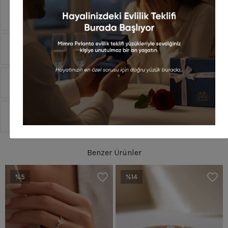
Ürün Özellikleri
Yorumlar
Taksit Seçenekleri
Sipariş Ve Teslimat
Benzer Ürünler
%5
%14