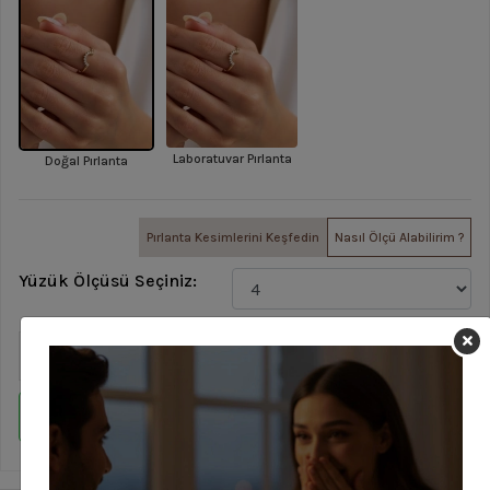
Laboratuvar Pırlanta
Doğal Pırlanta
Pırlanta Kesimlerini Keşfedin
Nasıl Ölçü Alabilirim ?
Yüzük Ölçüsü Seçiniz:
Sepete Ekle
WHATSAPP İLE SİPARİŞ VER