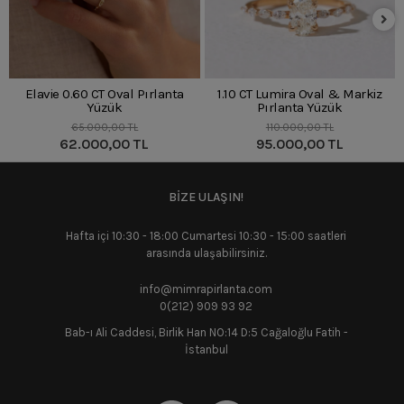
Elavie 0.60 CT Oval Pırlanta
1.10 CT Lumira Oval & Markiz
Yüzük
Pırlanta Yüzük
65.000,00 TL
110.000,00 TL
62.000,00 TL
95.000,00 TL
BİZE ULAŞIN!
Hafta içi 10:30 - 18:00 Cumartesi 10:30 - 15:00 saatleri
arasında ulaşabilirsiniz.
info@mimrapirlanta.com
0(212) 909 93 92
Bab-ı Ali Caddesi, Birlik Han NO:14 D:5 Cağaloğlu Fatih -
İstanbul