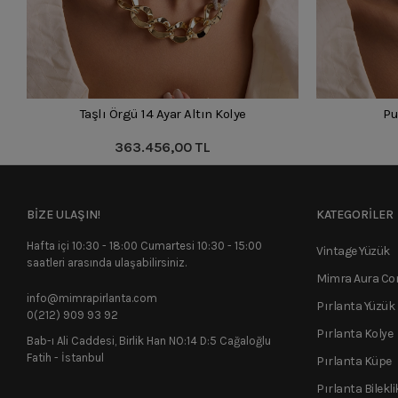
Taşlı Örgü 14 Ayar Altın Kolye
Pu
363.456,00 TL
BİZE ULAŞIN!
KATEGORİLER
Hafta içi 10:30 - 18:00 Cumartesi 10:30 - 15:00
Vintage Yüzük
saatleri arasında ulaşabilirsiniz.
Mimra Aura C
info@mimrapirlanta.com
Pırlanta Yüzük
0(212) 909 93 92
Pırlanta Kolye
Bab-ı Ali Caddesi, Birlik Han NO:14 D:5 Cağaloğlu
Fatih - İstanbul
Pırlanta Küpe
Pırlanta Bilekli