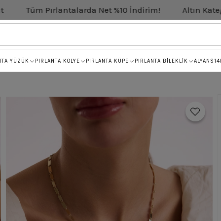
rlantalarda Net %10 İndirim!
Altın Kategorisinde Net
NTA YÜZÜK
PIRLANTA KOLYE
PIRLANTA KÜPE
PIRLANTA BİLEKLİK
ALYANS
14