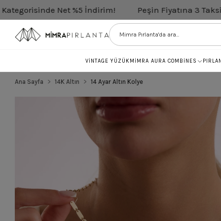
de Net %5 İndirim!
Peşin Fiyatına 3 Taksit
Tüm Pı
VİNTAGE YÜZÜK
MİMRA AURA COMBİNES
PIRLA
Ana Sayfa
14K Altın
14 Ayar Altın Kolye