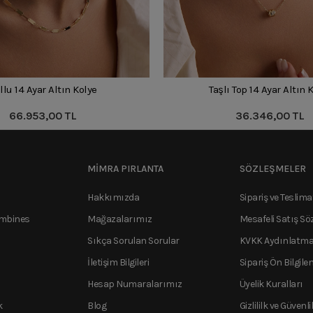
llu 14 Ayar Altın Kolye
Taşlı Top 14 Ayar Altın 
66.953,00 TL
36.346,00 TL
MİMRA PIRLANTA
SÖZLEŞMELER
Hakkımızda
Sipariş ve Teslima
ombines
Mağazalarımız
Mesafeli Satış Sö
Sıkça Sorulan Sorular
KVKK Aydınlatma
İletişim Bilgileri
Sipariş Ön Bilgile
Hesap Numaralarımız
Üyelik Kuralları
k
Blog
Gizlililk ve Güvenli