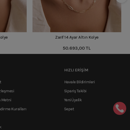
Kolye
Zarif 14 Ayar Altın Kolye
50.693,00 TL
HIZLI ERİŞİM
t
Havale Bildirimleri
zleşmesi
Sipariş Takibi
 Metni
Yeni Üyelik
ndirme Kuralları
Sepet
k