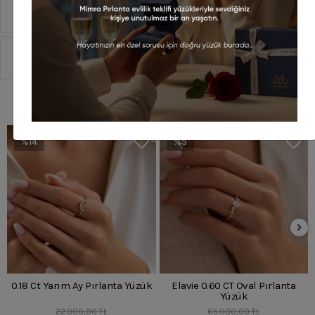
Taksit Seçenekleri
Sipariş Ve Teslimat
Benzer Ürünler
%14
%5
0.18 Ct Yarım Ay Pırlanta Yüzük
Elavie 0.60 CT Oval Pırlanta
Yüzük
22.000,00 TL
65.000,00 TL