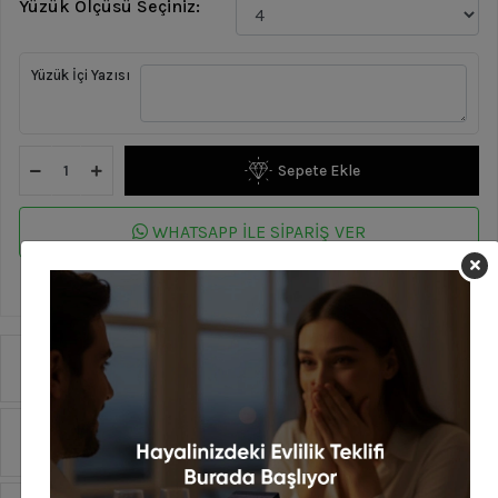
Yüzük Ölçüsü Seçiniz:
Yüzük İçi Yazısı
Sepete Ekle
WHATSAPP İLE SİPARİŞ VER
En geç 14 Ağustos Cuma günü kargoda!
Ürün Özellikleri
Yorumlar