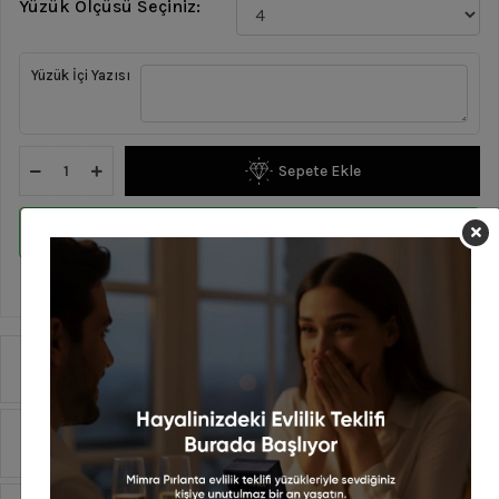
Yüzük Ölçüsü Seçiniz:
Yüzük İçi Yazısı
Sepete Ekle
WHATSAPP İLE SİPARİŞ VER
En geç 15 Ağustos Cumartesi günü kargoda!
Ürün Özellikleri
Yorumlar