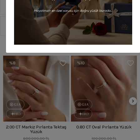
Taksit Seçenekleri
Sipariş Ve Teslimat
Benzer Ürünler
%8
%10
2.00 CT Markiz Pırlanta Tektaş
0.80 CT Oval Pırlanta Yüzük
Yüzük
600.000,00 TL
100.000,00 TL