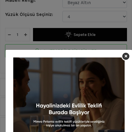
Maden Rengi:
Yüzük Ölçüsü Seçiniz:
Sepete Ekle
WHATSAPP İLE SİPARİŞ VER
En geç 13 Ağustos Perşembe günü kargoda!
Ürün Özellikleri
Yorumlar
Taksit Seçenekleri