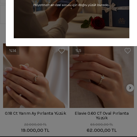
Sipariş Ve Teslimat
Benzer Ürünler
%14
%5
0.18 Ct Yarım Ay Pırlanta Yüzük
Elavie 0.60 CT Oval Pırlanta
Yüzük
22.000,00 TL
65.000,00 TL
19.000,00 TL
62.000,00 TL