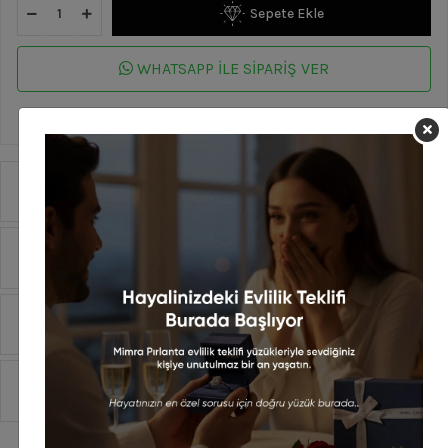
Sepete Ekle
WHATSAPP İLE SİPARİŞ VER
En geç 13 Ağustos Perşembe günü kargoda!
Ürün Özellikleri
Yorumlar
Taksit Seçenekleri
Sipariş Ve Teslimat