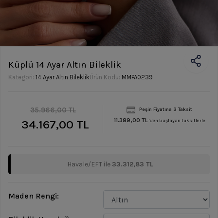
Küplü 14 Ayar Altın Bileklik
Kategori:
14 Ayar Altın Bileklik
Ürün Kodu:
MMPA0239
35.966,00 TL
Peşin Fiyatına 3 Taksit
11.389,00 TL
34.167,00 TL
'den başlayan taksitlerle
Havale/EFT ile
33.312,83 TL
Maden Rengi: