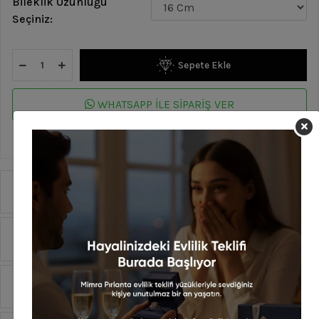
Bileklik Uzunluğu
Seçiniz:
Sepete Ekle
WHATSAPP İLE SİPARİŞ VER
En geç 13 Ağustos Perşembe günü kargoda!
Ürün Özellikleri
Yorumlar
Taksit Seçenekleri