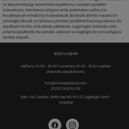
ve lüksün birleştiği tasarımlarla hayallerinizi süsleyen yüzükleri
bulacaksınız. Adımlarınızı attığınız anda, pırlantaların ışıltısı sizi
kucaklayacak ve kalbinizi hızlandıracak. Bu başlık altında, masalsı bir
yolculuğa çıkacak ve ruhunuzu yansıtan yüzüklerle karşılaşacaksınız. Bu
yüzüklerin her biri, usta ellerde şekillenen, özgünlüğün ta kendisi olan
pırlanta yüzüklerdir. Bu parçalar, aşkınızın ve bağlılığınızın sonsuzluğuna
tanıklık edecek…
Pırlanta Yüzük Modelleri
BİZE ULAŞIN!
Eşsiz
Baget Yüzükler
, göz alıcı ışıltılarıyla sizi büyüler. Baget kesimi
pırlantaların yüzüğün üzerinde dans eden ışığı, modern ve sofistike bir
Hafta içi 10:30 - 18:00 Cumartesi 10:30 - 15:00 saatleri
tarzı temsil eder. Sade ve minimalist tasarımlar, bu yüzüklerde zarafetin
arasında ulaşabilirsiniz.
şahane bir örneğini sunar.
info@mimrapirlanta.com
Özel Tasarım Pırlanta Yüzükler
ise sanatın büyülü dünyasına açılan bir
0(212) 909 93 92
kapıdır. Kendi hikayenizi anlatmanın ve tarzınızı ifade etmenin ideal bir
sembolüdür. Yaratıcı tasarımların ve özgün detayların birleştiği bu pırlanta
Bab-ı Ali Caddesi, Birlik Han NO:14 D:5 Cağaloğlu Fatih -
yüzükler, size eşsiz bir parça sunar. Her bakışta, ruhunuzun
İstanbul
derinliklerindeki benzersizliği sizler de göreceksiniz.
Vintage Pırlanta Yüzükler
, zamanın sırlarını saklayan esrarengiz
güzelliklerdir. Nostaljik ve büyüleyici tasarımları, geçmişin büyüsünü
günümüze taşır. Zamansız romantizm ve zarafetin birleştiği bu yüzükler,