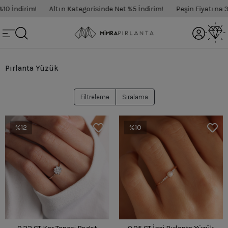
ndirim!
Altın Kategorisinde Net %5 İndirim!
Peşin Fiyatına 3 Tak
Pırlanta Yüzük
Filtreleme
Sıralama
%12
%10