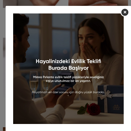
0.50 CT Özel Tasarım Tektaş
0.65 CT Coronet Pırlanta Yüzük
Pırlanta Yüzük
48.000,00 TL
52.000,00 TL
45.000,00 TL
49.000,00 TL
%5
%12
Solea 0.55 CT MİM VINTAGE
0.55 CT Damla Tanzanite &
Özel Tasarım Pırlanta Yüzük
Pırlanta Yüzük
60.000,00 TL
26.000,00 TL
56.900,00 TL
23.000,00 TL