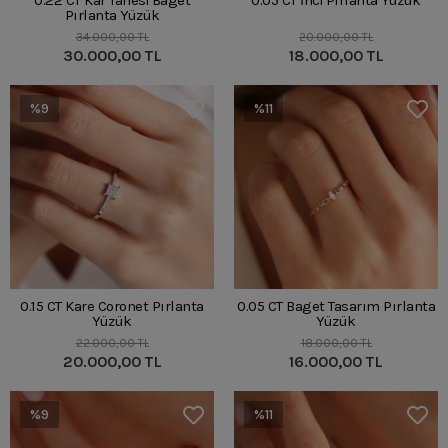
0.22 CT Kar Tanesi Baget
0.05 CT İnci Pırlanta Yüzük
Pırlanta Yüzük
34.000,00 TL
20.000,00 TL
30.000,00 TL
18.000,00 TL
%9
%11
0.15 CT Kare Coronet Pırlanta
0.05 CT Baget Tasarım Pırlanta
Yüzük
Yüzük
22.000,00 TL
18.000,00 TL
20.000,00 TL
16.000,00 TL
%9
%11