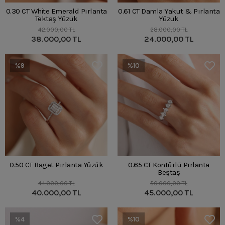
0.30 CT White Emerald Pırlanta
0.61 CT Damla Yakut & Pırlanta
Tektaş Yüzük
Yüzük
42.000,00 TL
28.000,00 TL
38.000,00 TL
24.000,00 TL
%9
%10
0.50 CT Baget Pırlanta Yüzük
0.65 CT Kontürlü Pırlanta
Beştaş
44.000,00 TL
50.000,00 TL
40.000,00 TL
45.000,00 TL
%4
%10