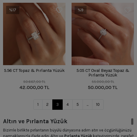
%17
%9
5.56 CT Topaz & Pırlanta Yüzük
5.05 CT Oval Beyaz Topaz &
Pırlanta Yüzük
50.667,00 TL
55.000,00 TL
42.000,00 TL
50.000,00 TL
1
2
3
4
5
...
10
Altın ve Pırlanta Yüzük
Bizimle birlikte pırlantanın büyülü dünyasına adım atın ve özgünlüğünüzü
parmaklarınızla ifade edin. Altın ve
Pırlanta Yüzük
kategorimizde, zarafet