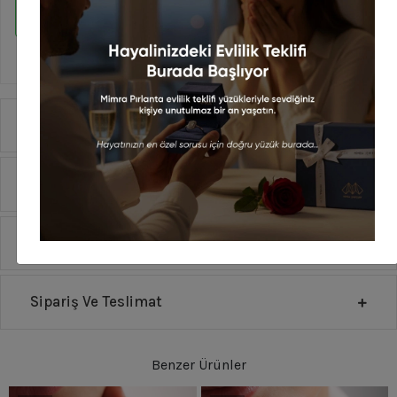
WHATSAPP İLE SİPARİŞ VER
En geç 14 Ağustos Cuma günü kargoda!
Ürün Özellikleri
Yorumlar
Taksit Seçenekleri
Sipariş Ve Teslimat
Benzer Ürünler