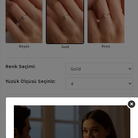
Beyaz
Rose
Gold
Renk Seçimi:
Yüzük Ölçüsü Seçiniz:
Yüzük İçi Yazısı
Sepete Ekle