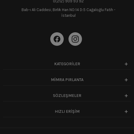
0(212) 909 93 92
Bab-ı Ali Caddesi, Birlik Han NO:14 D:5 Cağaloğlu Fatih -
İstanbul
KATEGORİLER
MİMRA PIRLANTA
SÖZLEŞMELER
HIZLI ERİŞİM