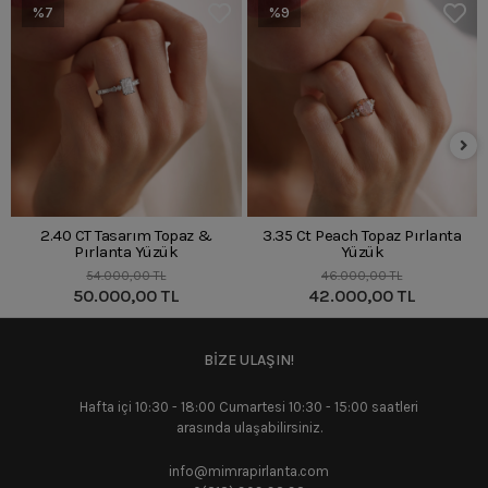
%7
%9
2.40 CT Tasarım Topaz &
3.35 Ct Peach Topaz Pırlanta
Pırlanta Yüzük
Yüzük
54.000,00 TL
46.000,00 TL
50.000,00 TL
42.000,00 TL
BİZE ULAŞIN!
Hafta içi 10:30 - 18:00 Cumartesi 10:30 - 15:00 saatleri
arasında ulaşabilirsiniz.
info@mimrapirlanta.com