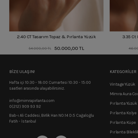
2.40 CT Tasarım Topaz & Pırlanta Yüzük
3.35 Ct
50.000,00 TL
54.000,00 TL
46.0
BİZE ULAŞIN!
KATEGORİLER
Hafta içi 10:30 - 18:00 Cumartesi 10:30 - 15:00
Vintage Yüzük
saatleri arasında ulaşabilirsiniz.
Mimra Aura C
info@mimrapirlanta.com
Pırlanta Yüzük
0(212) 909 93 92
Pırlanta Kolye
Bab-ı Ali Caddesi, Birlik Han NO:14 D:5 Cağaloğlu
Fatih - İstanbul
Pırlanta Küpe
Pırlanta Bilekli