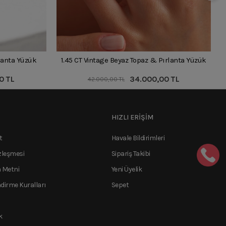
rlanta Yüzük
1.45 CT Vintage Beyaz Topaz & Pırlanta Yüzük
0 TL
34.000,00 TL
42.000,00 TL
HIZLI ERİŞİM
t
Havale Bildirimleri
zleşmesi
Sipariş Takibi
 Metni
Yeni Üyelik
ndirme Kuralları
Sepet
k