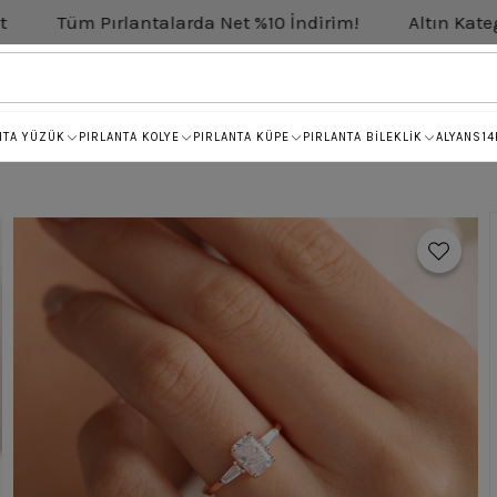
antalarda Net %10 İndirim!
Altın Kategorisinde Net %
NTA YÜZÜK
PIRLANTA KOLYE
PIRLANTA KÜPE
PIRLANTA BİLEKLİK
ALYANS
14