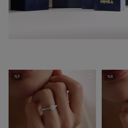
%7
%9