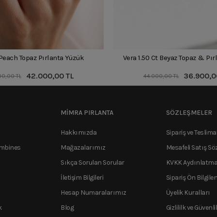
 Peach Topaz Pırlanta Yüzük
Vera 1.50 Ct Beyaz Topaz & Pı
42.000,00 TL
36.900,0
00,00 TL
44.000,00 TL
MİMRA PIRLANTA
SÖZLEŞMELER
Hakkımızda
Sipariş ve Teslima
ombines
Mağazalarımız
Mesafeli Satış Sö
Sıkça Sorulan Sorular
KVKK Aydınlatma
İletişim Bilgileri
Sipariş Ön Bilgile
Hesap Numaralarımız
Üyelik Kuralları
k
Blog
Gizlililk ve Güvenli