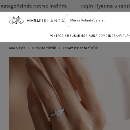
Net %5 İndirim!
Peşin Fiyatına 3 Taksit
Tüm Pırl
VİNTAGE YÜZÜK
MİMRA AURA COMBİNES
PIRLA
Ana Sayfa
Pırlanta Yüzük
Topaz Pırlanta Yüzük