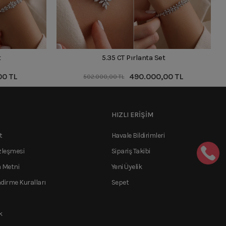
t
5.35 CT Pırlanta Set
00 TL
490.000,00 TL
502.000,00 TL
HIZLI ERİŞİM
t
Havale Bildirimleri
zleşmesi
Sipariş Takibi
 Metni
Yeni Üyelik
ndirme Kuralları
Sepet
k