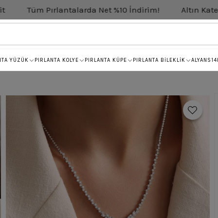
ırlantalarda Net %10 İndirim!
Altın Kategorisinde Ne
NTA YÜZÜK
PIRLANTA KOLYE
PIRLANTA KÜPE
PIRLANTA BİLEKLİK
ALYANS
14