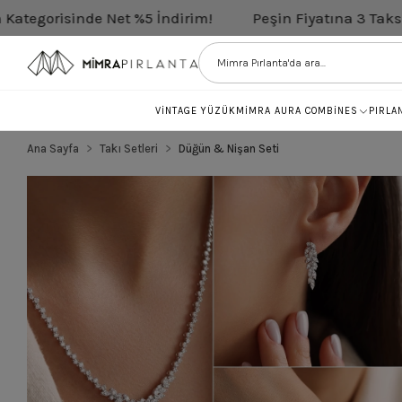
nde Net %5 İndirim!
Peşin Fiyatına 3 Taksit
Tüm P
VİNTAGE YÜZÜK
MİMRA AURA COMBİNES
PIRLA
Ana Sayfa
Takı Setleri
Düğün & Nişan Seti