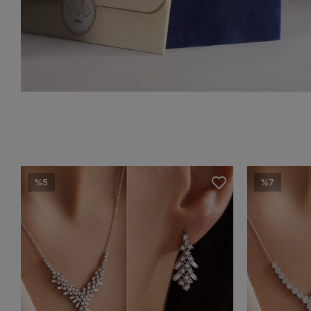
%5
%7