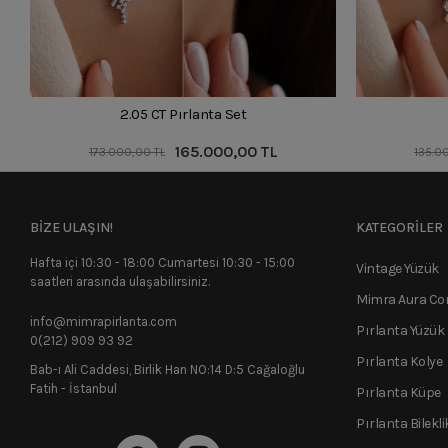
2.05 CT Pırlanta Set
165.000,00 TL
173.000,00 TL
135.0
BİZE ULAŞIN!
KATEGORİLER
Hafta içi 10:30 - 18:00 Cumartesi 10:30 - 15:00
Vintage Yüzük
saatleri arasında ulaşabilirsiniz.
Mimra Aura C
info@mimrapirlanta.com
Pırlanta Yüzük
0(212) 909 93 92
Pırlanta Kolye
Bab-ı Ali Caddesi, Birlik Han NO:14 D:5 Cağaloğlu
Fatih - İstanbul
Pırlanta Küpe
Pırlanta Bilekli