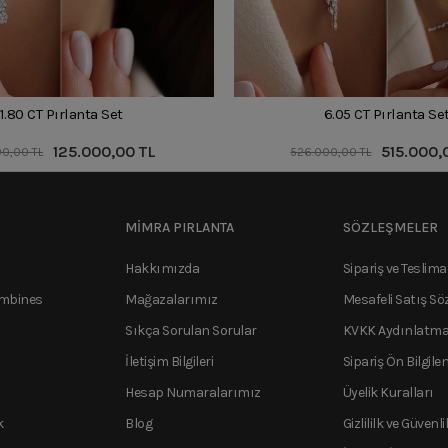
1.80 CT Pırlanta Set
6.05 CT Pırlanta Se
125.000,00 TL
515.000,
00,00 TL
526.000,00 TL
MİMRA PIRLANTA
SÖZLEŞMELER
Hakkımızda
Sipariş ve Teslima
ombines
Mağazalarımız
Mesafeli Satış Sö
Sıkça Sorulan Sorular
KVKK Aydınlatma
İletişim Bilgileri
Sipariş Ön Bilgile
Hesap Numaralarımız
Üyelik Kuralları
k
Blog
Gizlililk ve Güvenli