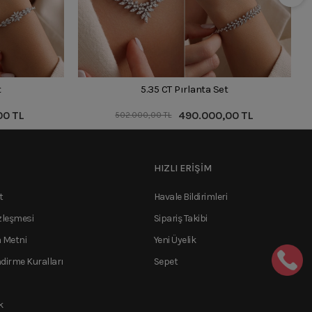
t
5.35 CT Pırlanta Set
00 TL
490.000,00 TL
502.000,00 TL
HIZLI ERİŞİM
t
Havale Bildirimleri
zleşmesi
Sipariş Takibi
 Metni
Yeni Üyelik
ndirme Kuralları
Sepet
k