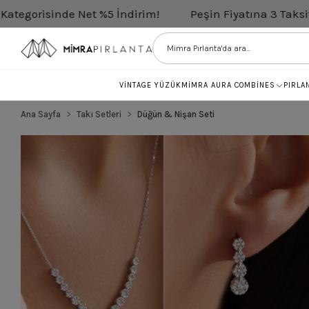
e Net %5 İndirim!
Peşin Fiyatına 3 Taksit
Tüm Pı
VİNTAGE YÜZÜK
MİMRA AURA COMBİNES
PIRLA
Ana Sayfa
Takı Setleri
Düğün & Nişan Seti