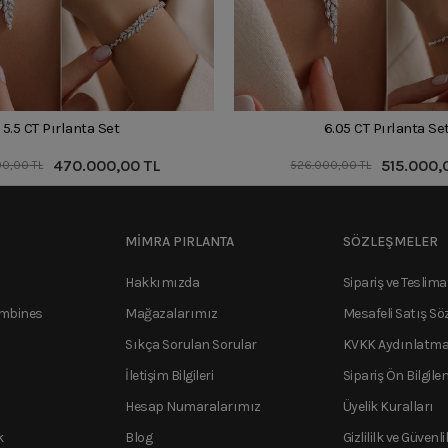
5.5 CT Pırlanta Set
6.05 CT Pırlanta Se
470.000,00 TL
515.000,
0,00 TL
526.000,00 TL
MİMRA PIRLANTA
SÖZLEŞMELER
Hakkımızda
Sipariş ve Teslima
ombines
Mağazalarımız
Mesafeli Satış Sö
Sıkça Sorulan Sorular
KVKK Aydınlatma
İletişim Bilgileri
Sipariş Ön Bilgile
Hesap Numaralarımız
Üyelik Kuralları
k
Blog
Gizlililk ve Güvenli