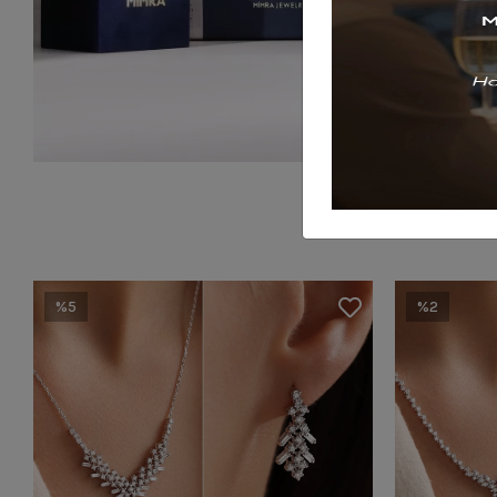
%5
%2