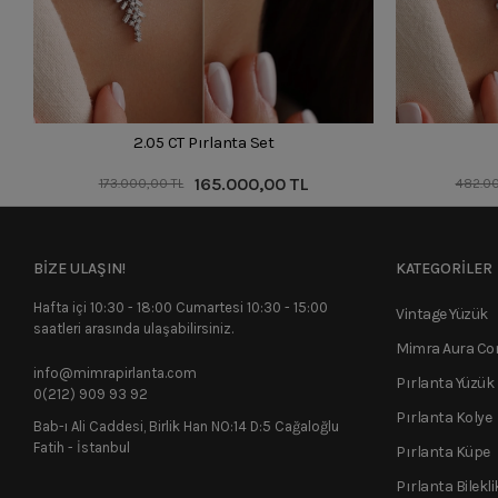
2.05 CT Pırlanta Set
165.000,00 TL
173.000,00 TL
482.00
BİZE ULAŞIN!
KATEGORİLER
Hafta içi 10:30 - 18:00 Cumartesi 10:30 - 15:00
Vintage Yüzük
saatleri arasında ulaşabilirsiniz.
Mimra Aura C
info@mimrapirlanta.com
Pırlanta Yüzük
0(212) 909 93 92
Pırlanta Kolye
Bab-ı Ali Caddesi, Birlik Han NO:14 D:5 Cağaloğlu
Fatih - İstanbul
Pırlanta Küpe
Pırlanta Bilekli