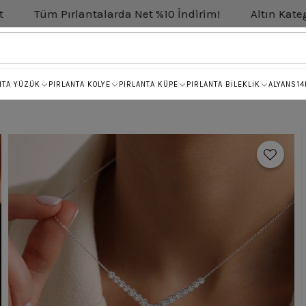
rlantalarda Net %10 İndirim!
Altın Kategorisinde Net
NTA YÜZÜK
PIRLANTA KOLYE
PIRLANTA KÜPE
PIRLANTA BİLEKLİK
ALYANS
14